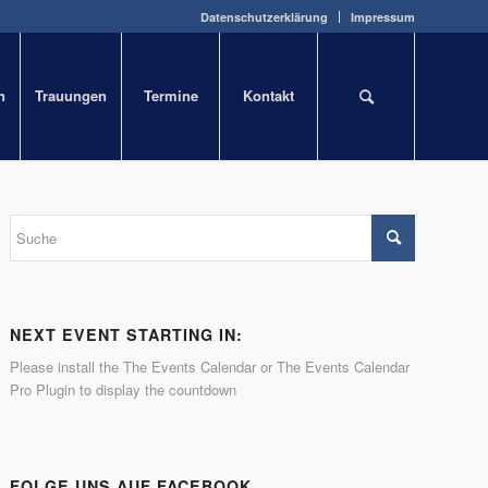
Datenschutzerklärung
Impressum
n
Trauungen
Termine
Kontakt
NEXT EVENT STARTING IN:
Please install the
The Events Calendar
or
The Events Calendar
Pro
Plugin to display the countdown
FOLGE UNS AUF FACEBOOK